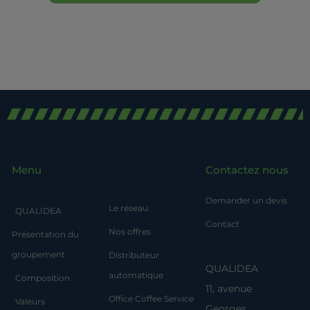
Menu
Contactez nous
Demander un devis
Le réseau
QUALIDEA
Contact
Nos offres
Présentation du
groupement
Distributeur
QUALIDEA
automatique
Composition
11, avenue
Office Coffee Service
Valeurs
Georges