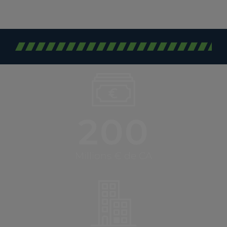
200
Millions € de CA