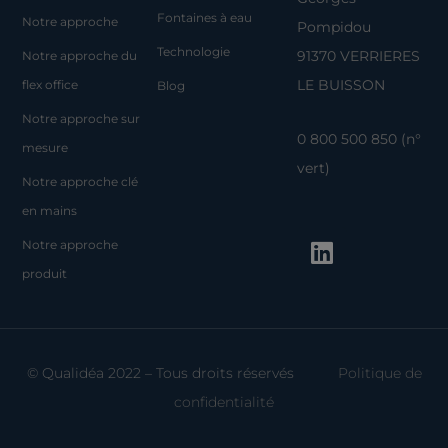
Fontaines à eau
Notre approche
Pompidou
Technologie
91370 VERRIERES
Notre approche du
LE BUISSON
flex office
Blog
Notre approche sur
0 800 500 850 (n°
mesure
vert)
Notre approche clé
en mains
L
Notre approche
i
produit
n
k
e
d
© Qualidéa 2022 – Tous droits réservés
Politique de
i
confidentialité
n