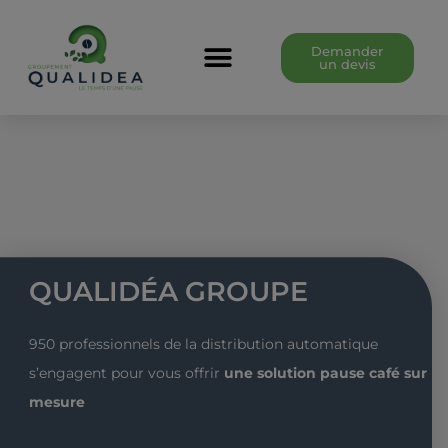
Aller
au
Demander
un devis
contenu
QUALIDÉA GROUPE
950 professionnels de la distribution automatique
s’engagent pour vous offrir
une solution pause café sur
mesure