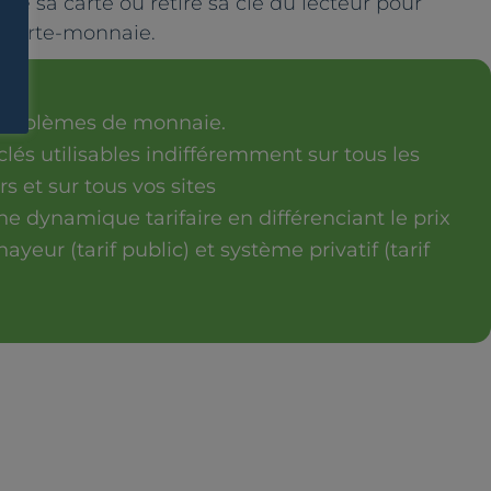
onne sa carte ou retire sa clé du lecteur pour
 porte-monnaie.
ES
s problèmes de monnaie.
 clés utilisables indifféremment sur tous les
rs et sur tous vos sites
e dynamique tarifaire en différenciant le prix
yeur (tarif public) et système privatif (tarif