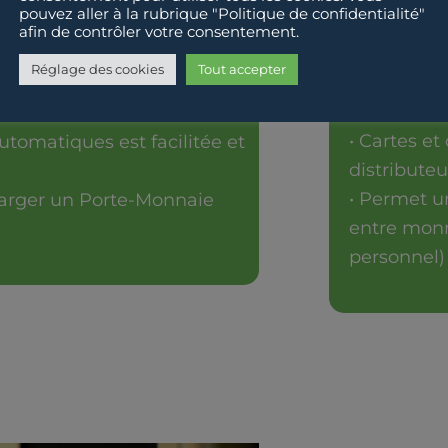
3. Il repositi
pouvez aller à la rubrique "Politique de confidentialité"
monnaie.
refermer son
afin de contrôler votre consentement.
Réglage des cookies
Tout accepter
AVANTAG
• Evite le
• Cartes et
automatiques est facilitée et
distributeu
• Permet un
arger un Porte-Monnaie
entre monna
personnel)