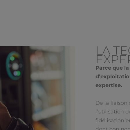
LA T
EXPE
Parce que la
d’exploitati
expertise.
De la liaison
l’utilisation
fidélisation 
dont bon no