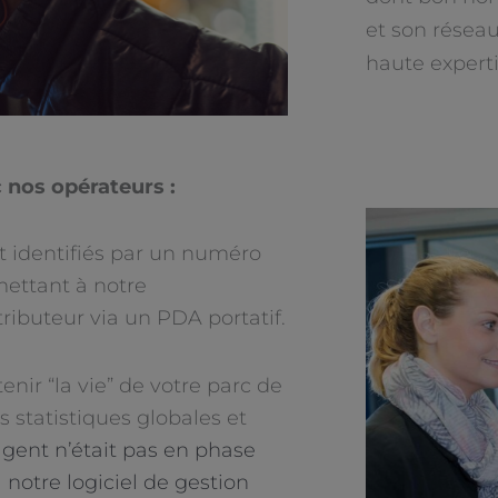
et son résea
haute experti
 nos opérateurs :
nt identifiés par un numéro
mettant à notre
ributeur via un PDA portatif.
nir “la vie” de votre parc de
s statistiques globales et
agent n’était pas en phase
notre logiciel de gestion