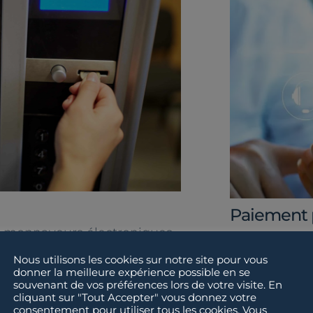
Paiement p
de monnayeurs électroniques
1. L’utilisate
ération acceptant toutes les
lecteur (ouv
Nous utilisons les cookies sur notre site pour vous
donner la meilleure expérience possible en se
2. Il choisit
souvenant de vos préférences lors de votre visite. En
distributeur
cliquant sur "Tout Accepter" vous donnez votre
 programmables offrent une
consentement pour utiliser tous les cookies. Vous