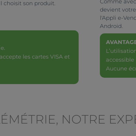
Comme avec 
l choisit son produit.
devient votr
l'Appli e-Ven
Android.
AVANTAG
e.
L’utilisati
 accepte les cartes VISA et
accessible 
Aucune écr
LÉMÉTRIE, NOTRE EXP