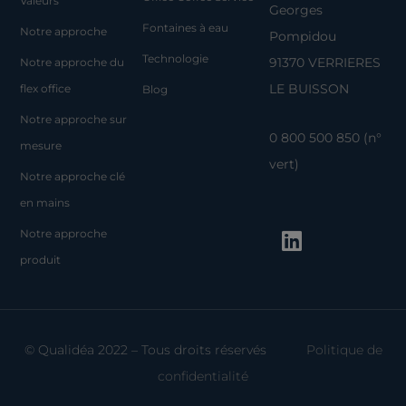
Valeurs
Georges
Fontaines à eau
Notre approche
Pompidou
Technologie
91370 VERRIERES
Notre approche du
LE BUISSON
flex office
Blog
Notre approche sur
0 800 500 850 (n°
mesure
vert)
Notre approche clé
en mains
L
Notre approche
i
produit
n
k
e
d
© Qualidéa 2022 – Tous droits réservés
Politique de
i
confidentialité
n