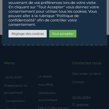
souvenant de vos préférences lors de votre visite.
En cliquant sur "Tout Accepter" vous donnez votre
consentement pour utiliser tous les cookies. Vous
pouvez aller à la rubrique "Politique de
confidentialité" afin de contrôler votre
consentement.
Réglage des cookies
Tout accepter
Menu
Contactez nous
Demander un devis
Le réseau
QUALIDEA
Contact
Nos offres
Présentation du
groupement
Distributeur
QUALIDEA
automatique
Composition
11, avenue
Office Coffee Service