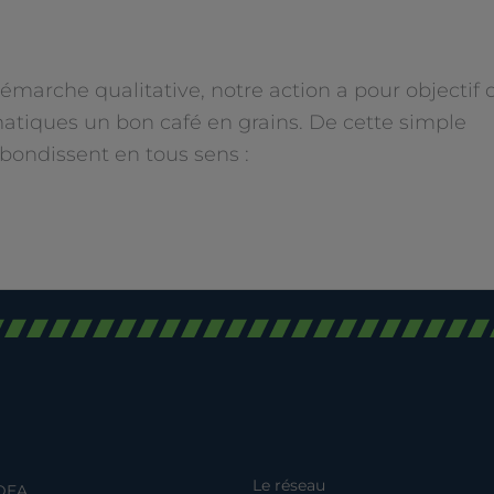
arche qualitative, notre action a pour objectif 
matiques un bon café en grains. De cette simple
bondissent en tous sens :
Le réseau
DEA