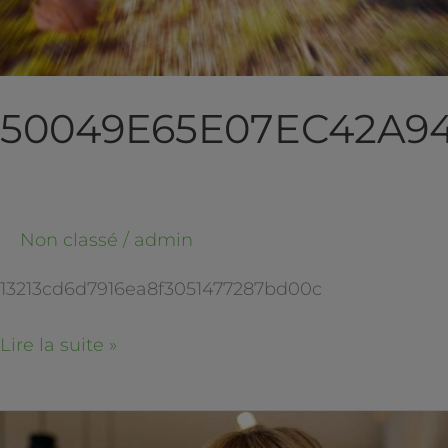
50049E65E07EC42A94
Non classé
/
admin
13213cd6d7916ea8f3051477287bd00c
Lire la suite »
Peut-