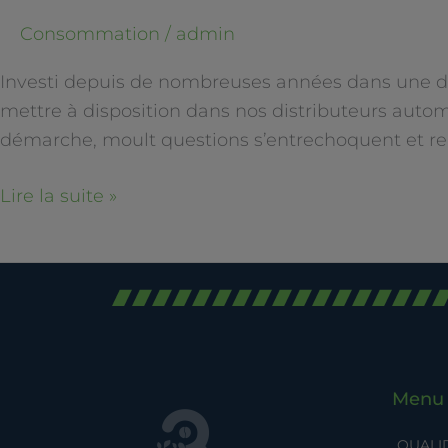
Consommation
/
admin
Investi depuis de nombreuses années dans une dém
mettre à disposition dans nos distributeurs auto
démarche, moult questions s’entrechoquent et re
Lire la suite »
Menu
QUALI