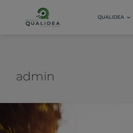
Aller
au
QUALIDEA
contenu
admin
50049e65e07ec42a940caa158226966e