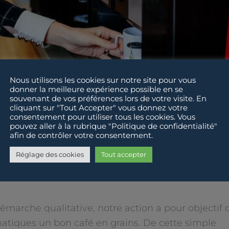
Nous utilisons les cookies sur notre site pour vous
donner la meilleure expérience possible en se
BON CAFÉ EN
souvenant de vos préférences lors de votre visite. En
cliquant sur "Tout Accepter" vous donnez votre
consentement pour utiliser tous les cookies. Vous
MATIQUE?
pouvez aller à la rubrique "Politique de confidentialité"
afin de contrôler votre consentement.
Réglage des cookies
Tout accepter
arche qualitative, notre action a pour objectif 
matiques un bon café en grains. De cette simple